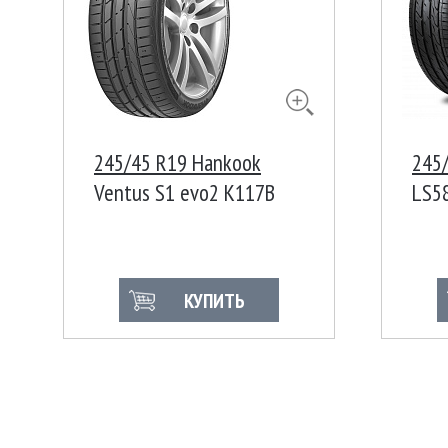
245/45 R19 Hankook
245/
Ventus S1 evo2 K117B
LS5
98Y Run Flat
КУПИТЬ