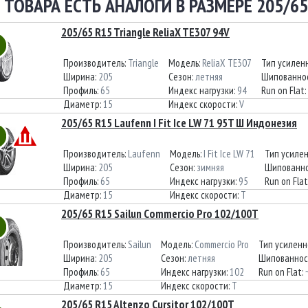
 ТОВАРА ЕСТЬ АНАЛОГИ В РАЗМЕРЕ 205/65
205/65 R15 Triangle ReliaX TE307 94V
Производитель:
Triangle
Модель:
ReliaX TE307
Тип усилен
Ширина:
205
Сезон:
летняя
Шипованно
Профиль:
65
Индекс нагрузки:
94
Run on Flat:
Диаметр:
15
Индекс скорости:
V
205/65 R15 Laufenn I Fit Ice LW 71 95T Ш Индонезия
Производитель:
Laufenn
Модель:
I Fit Ice LW 71
Тип усиле
Ширина:
205
Сезон:
зимняя
Шипованно
Профиль:
65
Индекс нагрузки:
95
Run on Flat
Диаметр:
15
Индекс скорости:
T
205/65 R15 Sailun Commercio Pro 102/100T
Производитель:
Sailun
Модель:
Commercio Pro
Тип усиленн
Ширина:
205
Сезон:
летняя
Шипованнос
Профиль:
65
Индекс нагрузки:
102
Run on Flat:
Диаметр:
15
Индекс скорости:
T
205/65 R15 Altenzo Cursitor 102/100T