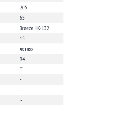
205
65
Breeze HK-132
15
летняя
94
T
~
~
~