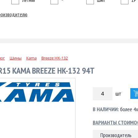
Летняя
~
Шип
ZP
роизводителю
лог
Шины
Kama
Breeze HK-132
R15 KAMA BREEZE HK-132 94T
шт
В НАЛИЧИИ:
более 4х
ВАРИАНТЫ СТОИМО
Производитель