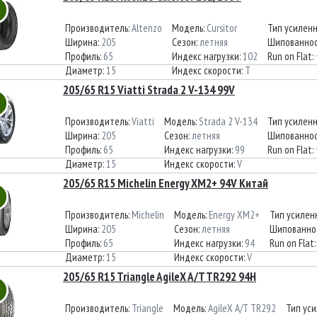
Производитель:
Altenzo
Модель:
Cursitor
Тип усилен
Ширина:
205
Сезон:
летняя
Шипованнос
Профиль:
65
Индекс нагрузки:
102
Run on Flat:
Диаметр:
15
Индекс скорости:
T
205/65 R15 Viatti Strada 2 V-134 99V
Производитель:
Viatti
Модель:
Strada 2 V-134
Тип усилен
Ширина:
205
Сезон:
летняя
Шипованнос
Профиль:
65
Индекс нагрузки:
99
Run on Flat:
Диаметр:
15
Индекс скорости:
V
205/65 R15 Michelin Energy XM2+ 94V Китай
Производитель:
Michelin
Модель:
Energy XM2+
Тип усилен
Ширина:
205
Сезон:
летняя
Шипованно
Профиль:
65
Индекс нагрузки:
94
Run on Flat
Диаметр:
15
Индекс скорости:
V
205/65 R15 Triangle AgileX A/T TR292 94H
Производитель:
Triangle
Модель:
AgileX A/T TR292
Тип ус