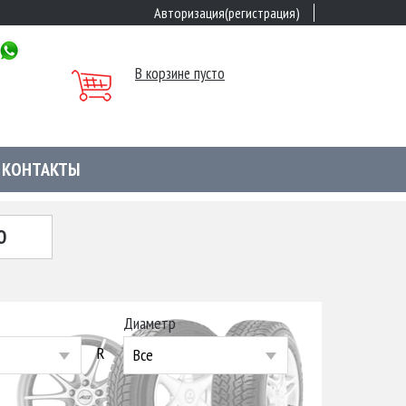
Авторизация(регистрация)
В корзине пусто
КОНТАКТЫ
Ю
Диаметр
R
Все