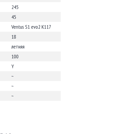
245
45
Ventus S1 evo2 K117
18
летняя
100
Y
~
~
~