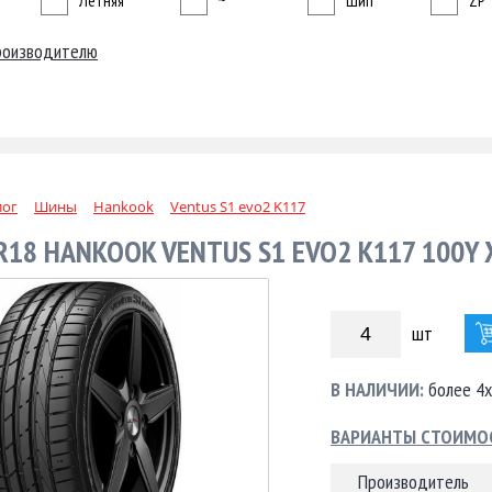
Летняя
~
Шип
ZP
роизводителю
лог
Шины
Hankook
Ventus S1 evo2 K117
R18 HANKOOK VENTUS S1 EVO2 K117 100Y 
шт
В НАЛИЧИИ:
более 4х
ВАРИАНТЫ СТОИМО
Производитель