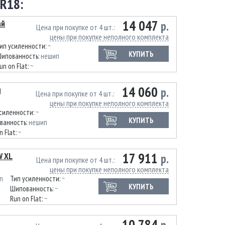
R18:
14 047
ай
р.
Цена при покупке от 4 шт.
цены при покупке неполного комплекта
ип усиленности:
~
КУПИТЬ
ипованность:
нешип
un on Flat:
~
14 060
я
р.
Цена при покупке от 4 шт.
цены при покупке неполного комплекта
усиленности:
~
КУПИТЬ
ванность:
нешип
n Flat:
~
17 911
W XL
р.
Цена при покупке от 4 шт.
цены при покупке неполного комплекта
n
Тип усиленности:
~
КУПИТЬ
Шипованность:
~
Run on Flat:
~
10 784