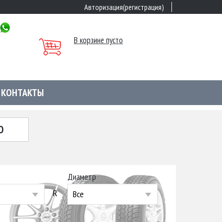
Авторизация(регистрация)
В корзине пусто
КОНТАКТЫ
Ю
Диаметр
R
Все