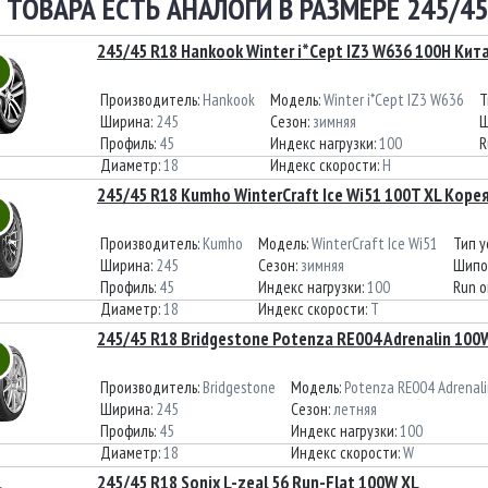
 ТОВАРА ЕСТЬ АНАЛОГИ В РАЗМЕРЕ 245/45
245/45 R18 Hankook Winter i*Cept IZ3 W636 100H Кит
Производитель:
Hankook
Модель:
Winter i*Cept IZ3 W636
Т
Ширина:
245
Сезон:
зимняя
Ш
Профиль:
45
Индекс нагрузки:
100
R
Диаметр:
18
Индекс скорости:
H
245/45 R18 Kumho WinterCraft Ice Wi51 100T XL Коре
Производитель:
Kumho
Модель:
WinterCraft Ice Wi51
Тип 
Ширина:
245
Сезон:
зимняя
Шипо
Профиль:
45
Индекс нагрузки:
100
Run o
Диаметр:
18
Индекс скорости:
T
245/45 R18 Bridgestone Potenza RE004 Adrenalin 100
Производитель:
Bridgestone
Модель:
Potenza RE004 Adrenali
Ширина:
245
Сезон:
летняя
Профиль:
45
Индекс нагрузки:
100
Диаметр:
18
Индекс скорости:
W
245/45 R18 Sonix L-zeal 56 Run-Flat 100W XL