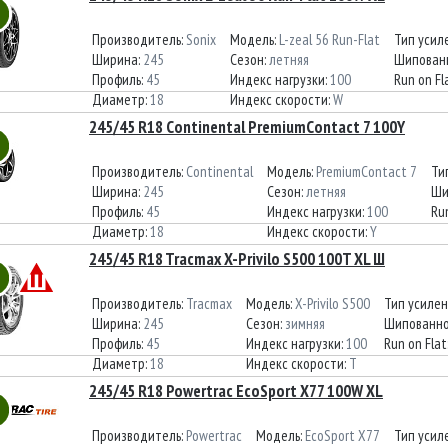
Производитель:
Sonix
Модель:
L-zeal 56 Run-Flat
Тип усил
Ширина:
245
Сезон:
летняя
Шипован
Профиль:
45
Индекс нагрузки:
100
Run on Fl
Диаметр:
18
Индекс скорости:
W
245/45 R18 Continental PremiumContact 7 100Y
Производитель:
Continental
Модель:
PremiumContact 7
Ти
Ширина:
245
Сезон:
летняя
Ши
Профиль:
45
Индекс нагрузки:
100
Run
Диаметр:
18
Индекс скорости:
Y
245/45 R18 Tracmax X-Privilo S500 100T XL Ш
Производитель:
Tracmax
Модель:
X-Privilo S500
Тип усиле
Ширина:
245
Сезон:
зимняя
Шипованно
Профиль:
45
Индекс нагрузки:
100
Run on Flat
Диаметр:
18
Индекс скорости:
T
245/45 R18 Powertrac EcoSport X77 100W XL
Производитель:
Powertrac
Модель:
EcoSport X77
Тип усил