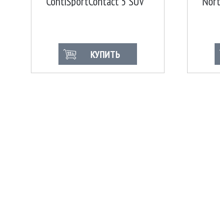
ContiSportContact 5 SUV
Nor
95V SSR MO
КУПИТЬ