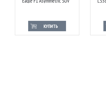
Eagle F1 Asymmetric SUV
LS5
AT 110Y XL FP
КУПИТЬ