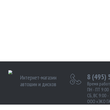
8 (495)
Интернет-магазин
автошин и дисков
Время работ
ПН - ПТ 9:00 
СБ, ВС 9:00 -
ООО «ЭКО Г
ИНН 972102