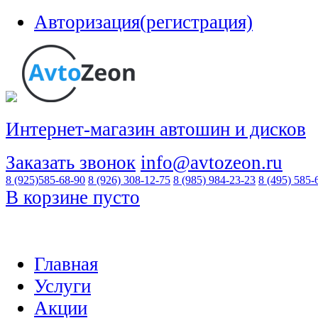
Авторизация(регистрация)
Интернет-магазин автошин и дисков
Заказать звонок
info@avtozeon.ru
8 (925)
585-68-90
8 (926)
308-12-75
8 (985)
984-23-23
8 (495)
585-
В корзине пусто
Главная
Услуги
Акции