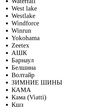
Waterfall
West lake
Westlake
Windforce
Winrun
Yokohama
Zeetex
АШК
Барнаул
Белшина
Волтайр
ЗИМНИЕ ШИНЫ
КАМА
Кама (Viatti)
Кшз