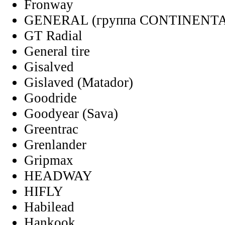
Fronway
GENERAL (группа CONTINENT
GT Radial
General tire
Gisalved
Gislaved (Matador)
Goodride
Goodyear (Sava)
Greentrac
Grenlander
Gripmax
HEADWAY
HIFLY
Habilead
Hankook