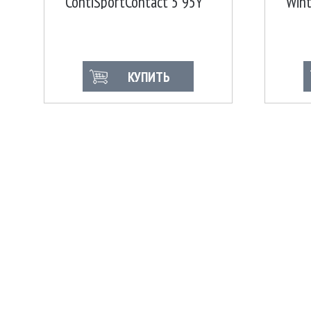
ContiSportContact 5 95Y
Wint
XL FR SSR MOE
95T
КУПИТЬ