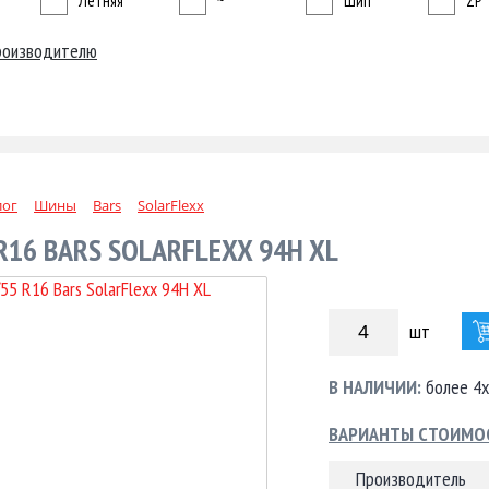
Летняя
~
Шип
ZP
роизводителю
лог
Шины
Bars
SolarFlexx
R16 BARS SOLARFLEXX 94H XL
шт
В НАЛИЧИИ:
более 4х
ВАРИАНТЫ СТОИМО
Производитель