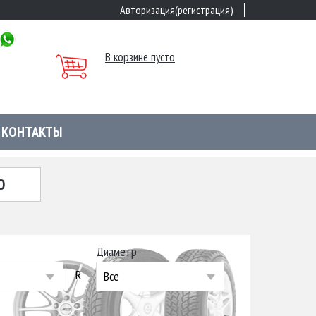
Авторизация(регистрация)
В корзине пусто
КОНТАКТЫ
Ю
Диаметр
R
Все