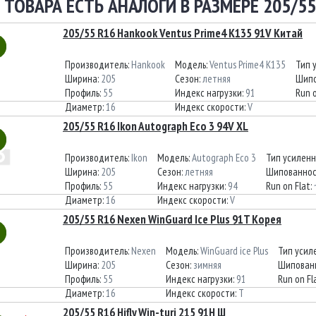
 ТОВАРА ЕСТЬ АНАЛОГИ В РАЗМЕРЕ 205/55
205/55 R16 Hankook Ventus Prime4 K135 91V Китай
Производитель:
Hankook
Модель:
Ventus Prime4 K135
Тип 
Ширина:
205
Сезон:
летняя
Шипо
Профиль:
55
Индекс нагрузки:
91
Run o
Диаметр:
16
Индекс скорости:
V
205/55 R16 Ikon Autograph Eco 3 94V XL
Производитель:
Ikon
Модель:
Autograph Eco 3
Тип усиленн
Ширина:
205
Сезон:
летняя
Шипованнос
Профиль:
55
Индекс нагрузки:
94
Run on Flat:
Диаметр:
16
Индекс скорости:
V
205/55 R16 Nexen WinGuard Ice Plus 91T Корея
Производитель:
Nexen
Модель:
WinGuard ice Plus
Тип усил
Ширина:
205
Сезон:
зимняя
Шипован
Профиль:
55
Индекс нагрузки:
91
Run on Fl
Диаметр:
16
Индекс скорости:
T
205/55 R16 Hifly Win-turi 215 91H Ш