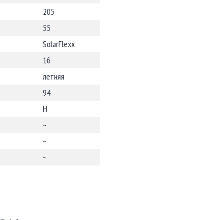
205
55
SolarFlexx
16
летняя
94
H
~
~
~