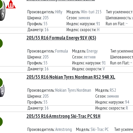
Производитель:
Hifly
Модель:
Win-turi 215
Тип усиленност
Ширина:
205
Сезон:
зимняя
Шипованность:
Профиль:
55
Индекс нагрузки:
91
Run on Flat:
~
Диаметр:
16
Индекс скорости:
H
205/55 R16 Formula Energy 91V (KS)
Производитель:
Formula
Модель:
Energy
Тип усиленн
Ширина:
205
Сезон:
летняя
Шипованност
Профиль:
55
Индекс нагрузки:
91
Run on Flat:
~
Диаметр:
16
Индекс скорости:
V
205/55 R16 Nokian Tyres Nordman RS2 94R XL
Производитель:
Nokian Tyres Nordman
Модель:
RS2
Ширина:
205
Сезон:
зимняя
Профиль:
55
Индекс нагрузки:
94
Диаметр:
16
Индекс скорости:
R
205/55 R16 Armstrong Ski-Trac PC 91H
Производитель:
Armstrong
Модель:
Ski-Trac PC
Тип усиле