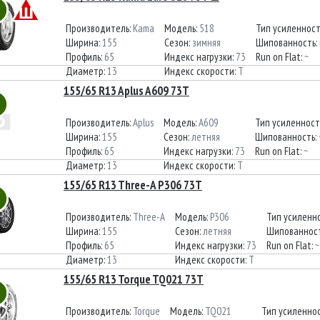
Производитель:
Kama
Модель:
518
Тип усиленнос
Ширина:
155
Сезон:
зимняя
Шипованность:
Профиль:
65
Индекс нагрузки:
73
Run on Flat:
~
Диаметр:
13
Индекс скорости:
T
155/65 R13 Aplus A609 73T
Производитель:
Aplus
Модель:
A609
Тип усиленност
Ширина:
155
Сезон:
летняя
Шипованность:
Профиль:
65
Индекс нагрузки:
73
Run on Flat:
~
Диаметр:
13
Индекс скорости:
T
155/65 R13 Three-A P306 73T
Производитель:
Three-A
Модель:
P306
Тип усиленн
Ширина:
155
Сезон:
летняя
Шипованнос
Профиль:
65
Индекс нагрузки:
73
Run on Flat:
~
Диаметр:
13
Индекс скорости:
T
155/65 R13 Torque TQ021 73T
Производитель:
Torque
Модель:
TQ021
Тип усиленно