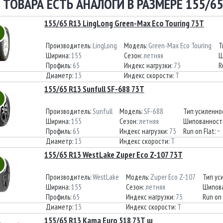
 ТОВАРА ЕСТЬ АНАЛОГИ В РАЗМЕРЕ 155/65
155/65 R13 LingLong Green-Max Eco Touring 73T
Производитель:
LingLong
Модель:
Green-Max Eco Touring
Т
Ширина:
155
Сезон:
летняя
Ш
Профиль:
65
Индекс нагрузки:
73
R
Диаметр:
13
Индекс скорости:
T
155/65 R13 Sunfull SF-688 73T
Производитель:
Sunfull
Модель:
SF-688
Тип усиленно
Ширина:
155
Сезон:
летняя
Шипованност
Профиль:
65
Индекс нагрузки:
73
Run on Flat:
~
Диаметр:
13
Индекс скорости:
T
155/65 R13 WestLake Zuper Eco Z-107 73T
Производитель:
WestLake
Модель:
Zuper Eco Z-107
Тип ус
Ширина:
155
Сезон:
летняя
Шипов
Профиль:
65
Индекс нагрузки:
73
Run on 
Диаметр:
13
Индекс скорости:
T
155/65 R13 Kama Euro 518 73Т ш