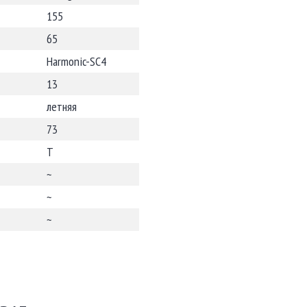
155
65
Harmonic-SC4
13
летняя
73
T
~
~
~