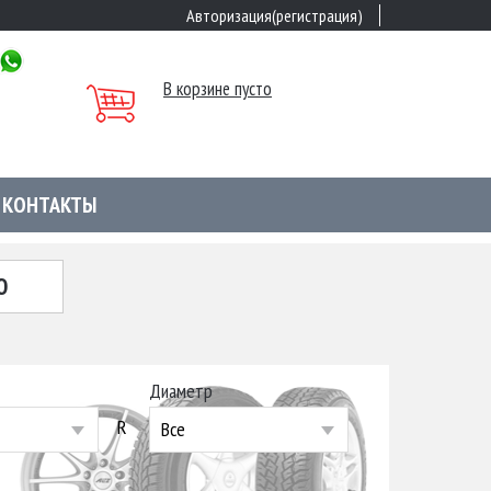
Авторизация(регистрация)
В корзине пусто
КОНТАКТЫ
Ю
Диаметр
R
Все