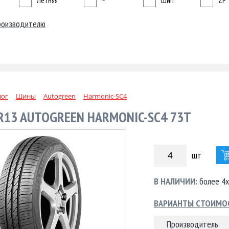
Летняя
~
Шип
ZP
роизводителю
лог
Шины
Autogreen
Harmonic-SC4
 R13 AUTOGREEN HARMONIC-SC4 73T
шт
В НАЛИЧИИ:
более 4х
ВАРИАНТЫ СТОИМО
Производитель