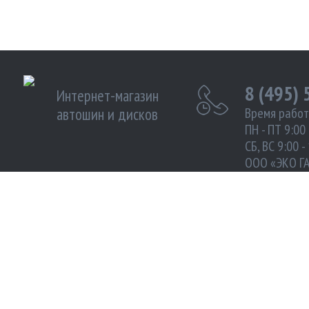
8 (495)
Интернет-магазин
автошин и дисков
Время работ
ПН - ПТ 9:00 
СБ, ВС 9:00 -
ООО «ЭКО Г
ИНН 972102
Москва улиц
Южнопортова
МЫ ПРИНИМАЕМ К ОПЛАТЕ:
МЫ В 