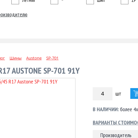
Летняя
~
Шип
ZP
роизводителю
лог
Шины
Austone
SP-701
R17 AUSTONE SP-701 91Y
шт
В НАЛИЧИИ:
более 4х
ВАРИАНТЫ СТОИМО
Производитель