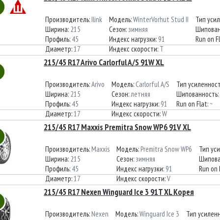
Производитель:
Ilink
Модель:
WinterVorhut Stud II
Тип уси
Ширина:
215
Сезон:
зимняя
Шипован
Профиль:
45
Индекс нагрузки:
91
Run on F
Диаметр:
17
Индекс скорости:
T
215/45 R17 Arivo Carlorful A/S 91W XL
Производитель:
Arivo
Модель:
Carlorful A/S
Тип усиленнос
Ширина:
215
Сезон:
летняя
Шипованность:
Профиль:
45
Индекс нагрузки:
91
Run on Flat:
~
Диаметр:
17
Индекс скорости:
W
215/45 R17 Maxxis Premitra Snow WP6 91V XL
Производитель:
Maxxis
Модель:
Premitra Snow WP6
Тип ус
Ширина:
215
Сезон:
зимняя
Шипова
Профиль:
45
Индекс нагрузки:
91
Run on 
Диаметр:
17
Индекс скорости:
V
215/45 R17 Nexen Winguard Ice 3 91T XL Корея
Производитель:
Nexen
Модель:
Winguard Ice 3
Тип усилен