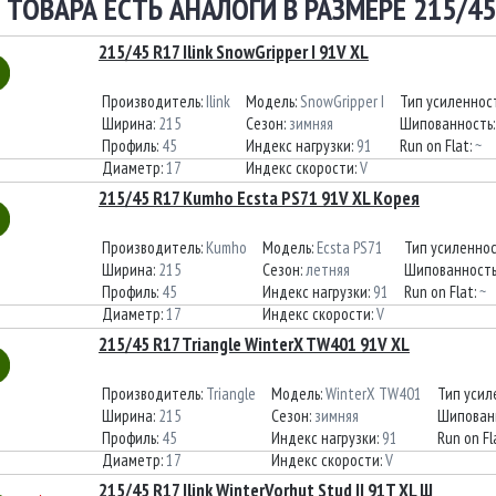
 ТОВАРА ЕСТЬ АНАЛОГИ В РАЗМЕРЕ 215/45
215/45 R17 Ilink SnowGripper I 91V XL
Производитель:
Ilink
Модель:
SnowGripper I
Тип усиленнос
Ширина:
215
Сезон:
зимняя
Шипованность
Профиль:
45
Индекс нагрузки:
91
Run on Flat:
~
Диаметр:
17
Индекс скорости:
V
215/45 R17 Kumho Ecsta PS71 91V XL Корея
Производитель:
Kumho
Модель:
Ecsta PS71
Тип усиленно
Ширина:
215
Сезон:
летняя
Шипованность
Профиль:
45
Индекс нагрузки:
91
Run on Flat:
~
Диаметр:
17
Индекс скорости:
V
215/45 R17 Triangle WinterX TW401 91V XL
Производитель:
Triangle
Модель:
WinterX TW401
Тип усил
Ширина:
215
Сезон:
зимняя
Шипован
Профиль:
45
Индекс нагрузки:
91
Run on Fl
Диаметр:
17
Индекс скорости:
V
215/45 R17 Ilink WinterVorhut Stud II 91T XL Ш