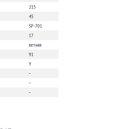
215
45
SP-701
17
летняя
91
Y
~
~
~