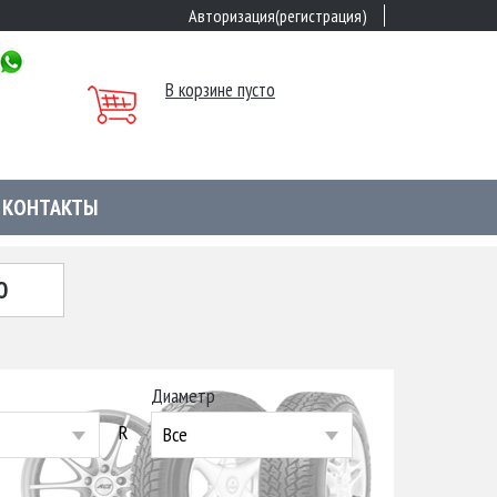
Авторизация(регистрация)
В корзине пусто
КОНТАКТЫ
Ю
Диаметр
R
Все