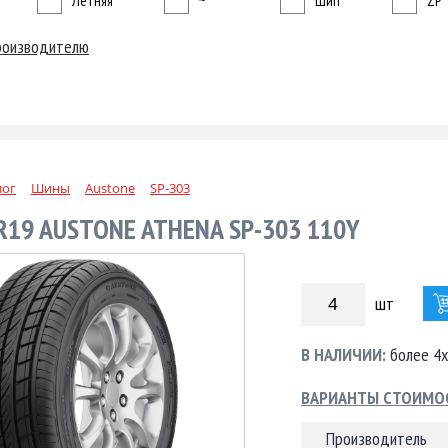
Летняя
~
Шип
ZP
роизводителю
лог
Шины
Austone
SP-303
R19 AUSTONE ATHENA SP-303 110Y
шт
В НАЛИЧИИ:
более 4х
ВАРИАНТЫ СТОИМО
Производитель