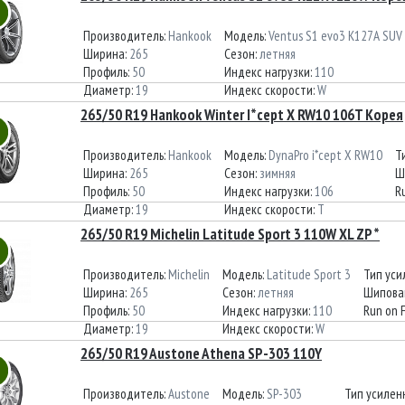
Производитель:
Hankook
Модель:
Ventus S1 evo3 K127A SUV
Ширина:
265
Сезон:
летняя
Профиль:
50
Индекс нагрузки:
110
Диаметр:
19
Индекс скорости:
W
265/50 R19 Hankook Winter I*cept X RW10 106T Корея
Производитель:
Hankook
Модель:
DynaPro i*cept X RW10
Т
Ширина:
265
Сезон:
зимняя
Ш
Профиль:
50
Индекс нагрузки:
106
R
Диаметр:
19
Индекс скорости:
T
265/50 R19 Michelin Latitude Sport 3 110W XL ZP *
Производитель:
Michelin
Модель:
Latitude Sport 3
Тип уси
Ширина:
265
Сезон:
летняя
Шипова
Профиль:
50
Индекс нагрузки:
110
Run on F
Диаметр:
19
Индекс скорости:
W
265/50 R19 Austone Athena SP-303 110Y
Производитель:
Austone
Модель:
SP-303
Тип усилен