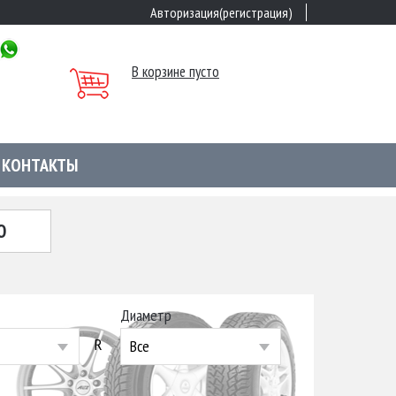
Авторизация(регистрация)
В корзине пусто
КОНТАКТЫ
Ю
Диаметр
R
Все