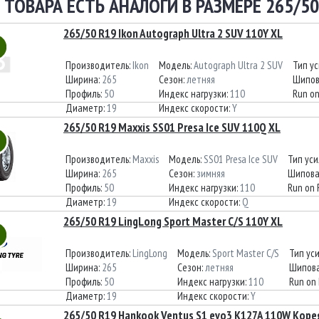
 ТОВАРА ЕСТЬ АНАЛОГИ В РАЗМЕРЕ 265/50
265/50 R19 Ikon Autograph Ultra 2 SUV 110Y XL
Производитель:
Ikon
Модель:
Autograph Ultra 2 SUV
Тип у
Ширина:
265
Сезон:
летняя
Шипов
Профиль:
50
Индекс нагрузки:
110
Run on
Диаметр:
19
Индекс скорости:
Y
265/50 R19 Maxxis SS01 Presa Ice SUV 110Q XL
Производитель:
Maxxis
Модель:
SS01 Presa Ice SUV
Тип ус
Ширина:
265
Сезон:
зимняя
Шипова
Профиль:
50
Индекс нагрузки:
110
Run on 
Диаметр:
19
Индекс скорости:
Q
265/50 R19 LingLong Sport Master C/S 110Y XL
Производитель:
LingLong
Модель:
Sport Master C/S
Тип ус
Ширина:
265
Сезон:
летняя
Шипова
Профиль:
50
Индекс нагрузки:
110
Run on 
Диаметр:
19
Индекс скорости:
Y
265/50 R19 Hankook Ventus S1 evo3 K127A 110W Коре