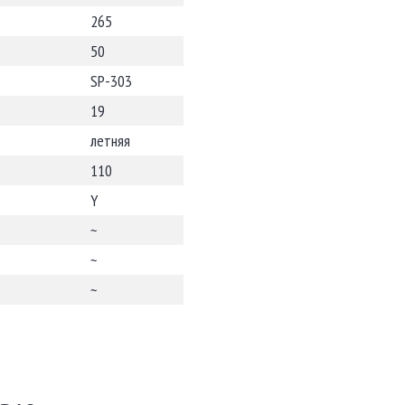
265
50
SP-303
19
летняя
110
Y
~
~
~