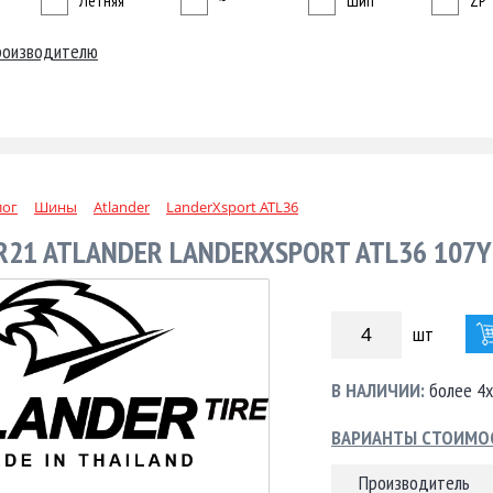
Летняя
~
Шип
ZP
роизводителю
лог
Шины
Atlander
LanderXsport ATL36
R21 ATLANDER LANDERXSPORT ATL36 107Y
шт
В НАЛИЧИИ:
более 4х
ВАРИАНТЫ СТОИМО
Производитель