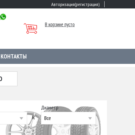
Авторизация(регистрация)
В корзине пусто
КОНТАКТЫ
Ю
Диаметр
R
Все