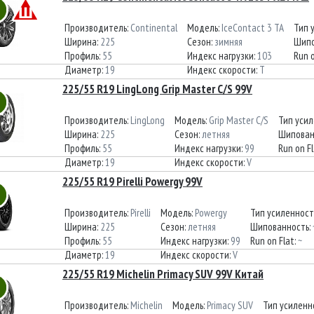
Производитель:
Continental
Модель:
IceContact 3 TA
Тип 
Ширина:
225
Сезон:
зимняя
Шипо
Профиль:
55
Индекс нагрузки:
103
Run o
Диаметр:
19
Индекс скорости:
T
225/55 R19 LingLong Grip Master C/S 99V
Производитель:
LingLong
Модель:
Grip Master C/S
Тип уси
Ширина:
225
Сезон:
летняя
Шипован
Профиль:
55
Индекс нагрузки:
99
Run on Fl
Диаметр:
19
Индекс скорости:
V
225/55 R19 Pirelli Powergy 99V
Производитель:
Pirelli
Модель:
Powergy
Тип усиленност
Ширина:
225
Сезон:
летняя
Шипованность:
Профиль:
55
Индекс нагрузки:
99
Run on Flat:
~
Диаметр:
19
Индекс скорости:
V
225/55 R19 Michelin Primacy SUV 99V Китай
Производитель:
Michelin
Модель:
Primacy SUV
Тип усиленн