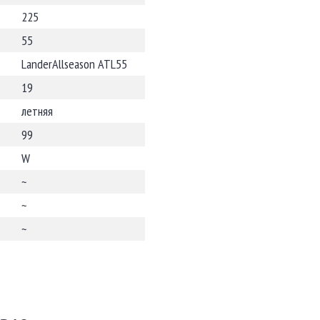
225
55
LanderAllseason ATL55
19
летняя
99
W
~
~
~