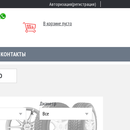
Авторизация(регистрация)
В корзине пусто
КОНТАКТЫ
Ю
Диаметр
R
Все