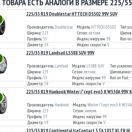
 ТОВАРА ЕСТЬ АНАЛОГИ В РАЗМЕРЕ 225/55
225/55 R19 Doublestar HTTECH DSS02 99V SUV
Производитель:
Doublestar
Модель:
HTTECH DSS02
Тип ус
Ширина:
225
Сезон:
летняя
Шипов
Профиль:
55
Индекс нагрузки:
99
Run on 
Диаметр:
19
Индекс скорости:
V
225/55 R19 Landsail LS588 SUV 99V
Производитель:
Landsail
Модель:
LS588 SUV
Тип усиленн
Ширина:
225
Сезон:
летняя
Шипованнос
Профиль:
55
Индекс нагрузки:
99
Run on Flat:
~
Диаметр:
19
Индекс скорости:
V
225/55 R19 Hankook Winter i*cept evo3 X W330A 99V 
Производитель:
Hankook
Модель:
Winter i*cept evo3 X W330
Ширина:
225
Сезон:
зимняя
Профиль:
55
Индекс нагрузки:
99
Диаметр:
19
Индекс скорости:
V
225/55 R19 Continental IceContact 3 TA 103T XL FR Ш