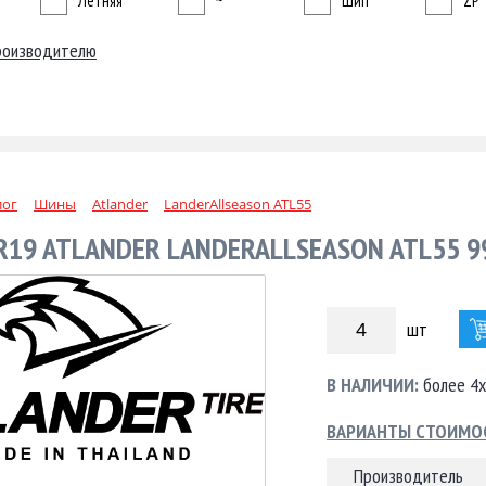
Летняя
~
Шип
ZP
роизводителю
лог
Шины
Atlander
LanderAllseason ATL55
 R19 ATLANDER LANDERALLSEASON ATL55 
шт
В НАЛИЧИИ:
более 4х
ВАРИАНТЫ СТОИМО
Производитель