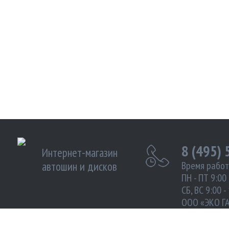
8 (495)
Интернет-магазин
автошин и дисков
Время работ
ПН - ПТ 9:00 
СБ, ВС 9:00 -
ООО «ЭКО Г
ИНН 972102
Москва улиц