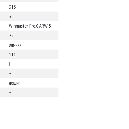
315
35
Winmaster ProX ARW 5
22
зимняя
111
H
~
нешип
~