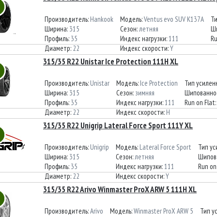
Производитель:
Hankook
Модель:
Ventus evo SUV K137A
Ти
Ширина:
315
Сезон:
летняя
Ш
Профиль:
35
Индекс нагрузки:
111
Ru
Диаметр:
22
Индекс скорости:
Y
315/35 R22 Unistar Ice Protection 111H XL
Производитель:
Unistar
Модель:
Ice Protection
Тип усилен
Ширина:
315
Сезон:
зимняя
Шипованно
Профиль:
35
Индекс нагрузки:
111
Run on Flat
Диаметр:
22
Индекс скорости:
H
315/35 R22 Unigrip Lateral Force Sport 111Y XL
Производитель:
Unigrip
Модель:
Lateral Force Sport
Тип ус
Ширина:
315
Сезон:
летняя
Шипов
Профиль:
35
Индекс нагрузки:
111
Run on
Диаметр:
22
Индекс скорости:
Y
315/35 R22 Arivo Winmaster ProX ARW 5 111H XL
Производитель:
Arivo
Модель:
Winmaster ProX ARW 5
Тип у