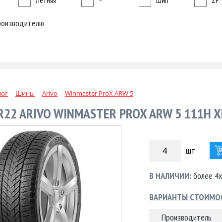
Летняя
~
Шип
ZP
роизводителю
лог
Шины
Arivo
Winmaster ProX ARW 5
R22 ARIVO WINMASTER PROX ARW 5 111H X
шт
В НАЛИЧИИ:
более 4х
ВАРИАНТЫ СТОИМО
Производитель