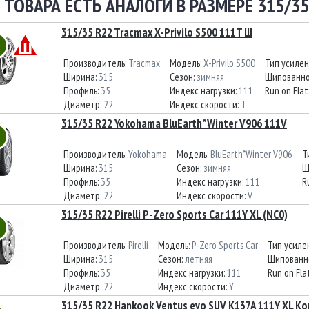
 ТОВАРА ЕСТЬ АНАЛОГИ В РАЗМЕРЕ 315/35
315/35 R22 Tracmax X-Privilo S500 111T Ш
Производитель:
Tracmax
Модель:
X-Privilo S500
Тип усиле
Ширина:
315
Сезон:
зимняя
Шипованно
Профиль:
35
Индекс нагрузки:
111
Run on Flat
Диаметр:
22
Индекс скорости:
T
315/35 R22 Yokohama BluEarth*Winter V906 111V
Производитель:
Yokohama
Модель:
BluEarth*Winter V906
Т
Ширина:
315
Сезон:
зимняя
Ш
Профиль:
35
Индекс нагрузки:
111
R
Диаметр:
22
Индекс скорости:
V
315/35 R22 Pirelli P-Zero Sports Car 111Y XL (NC0)
Производитель:
Pirelli
Модель:
P-Zero Sports Car
Тип усиле
Ширина:
315
Сезон:
летняя
Шипованн
Профиль:
35
Индекс нагрузки:
111
Run on Fla
Диаметр:
22
Индекс скорости:
Y
315/35 R22 Hankook Ventus evo SUV K137A 111Y XL К