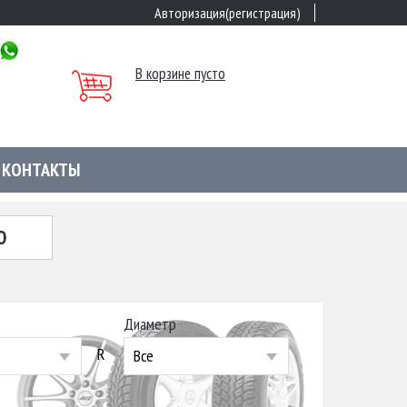
Авторизация(регистрация)
В корзине пусто
КОНТАКТЫ
Ю
Диаметр
R
Все