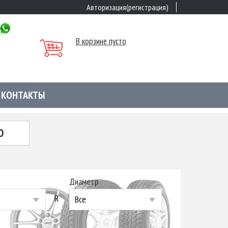
Авторизация(регистрация)
В корзине пусто
КОНТАКТЫ
Ю
Диаметр
R
Все