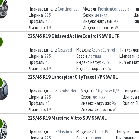
Производитель:
Continental
Модель:
PremiumContact 6
Ти
Ширина:
225
Сезон:
летняя
Ши
Профиль:
45
Индекс нагрузки:
92
Run
Диаметр:
19
Индекс скорости:
W
225/45 R19 Gislaved ActiveControl 96W XL FR
Производитель:
Gislaved
Модель:
ActiveControl
Тип усиле
Ширина:
225
Сезон:
летняя
Шипованно
Профиль:
45
Индекс нагрузки:
96
Run on Flat
Диаметр:
19
Индекс скорости:
W
225/45 R19 Landspider CityTraxx H/P 96W XL
Производитель:
Landspider
Модель:
CityTraxx H/P
Тип усил
Ширина:
225
Сезон:
летняя
Шипован
Профиль:
45
Индекс нагрузки:
96
Run on Fl
Диаметр:
19
Индекс скорости:
W
225/45 R19 Massimo Vitto SUV 96W XL
Производитель:
Massimo
Модель:
Vitto SUV
Тип усиленн
Ширина:
225
Сезон:
летняя
Шипованнос