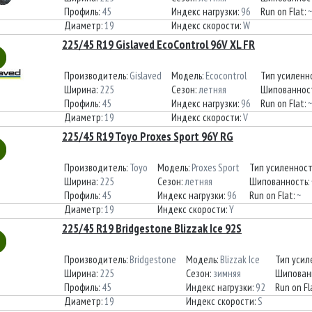
Профиль:
45
Индекс нагрузки:
96
Run on Flat:
~
Диаметр:
19
Индекс скорости:
W
225/45 R19 Gislaved EcoControl 96V XL FR
Производитель:
Gislaved
Модель:
Ecocontrol
Тип усиленн
Ширина:
225
Сезон:
летняя
Шипованнос
Профиль:
45
Индекс нагрузки:
96
Run on Flat:
~
Диаметр:
19
Индекс скорости:
V
225/45 R19 Toyo Proxes Sport 96Y RG
Производитель:
Toyo
Модель:
Proxes Sport
Тип усиленнос
Ширина:
225
Сезон:
летняя
Шипованность:
Профиль:
45
Индекс нагрузки:
96
Run on Flat:
~
Диаметр:
19
Индекс скорости:
Y
225/45 R19 Bridgestone Blizzak Ice 92S
Производитель:
Bridgestone
Модель:
Blizzak Ice
Тип усил
Ширина:
225
Сезон:
зимняя
Шипован
Профиль:
45
Индекс нагрузки:
92
Run on Fl
Диаметр:
19
Индекс скорости:
S