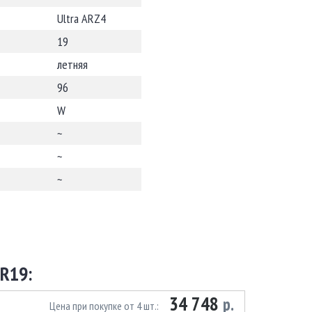
Ultra ARZ4
19
летняя
96
W
~
~
~
R19:
34 748
р.
Цена при покупке от 4 шт.