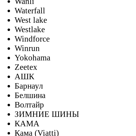
Wanli
Waterfall
West lake
Westlake
Windforce
Winrun
Yokohama
Zeetex
АШК
Барнаул
Белшина
Волтайр
ЗИМНИЕ ШИНЫ
КАМА
Кама (Viatti)