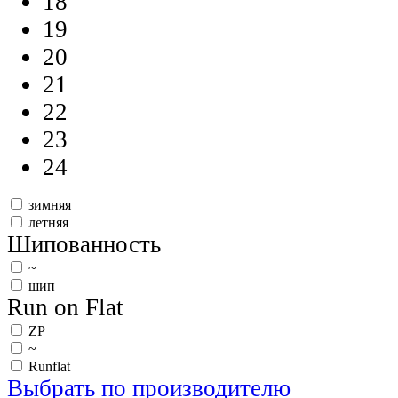
18
19
20
21
22
23
24
зимняя
летняя
Шипованность
~
шип
Run on Flat
ZP
~
Runflat
Выбрать по производителю