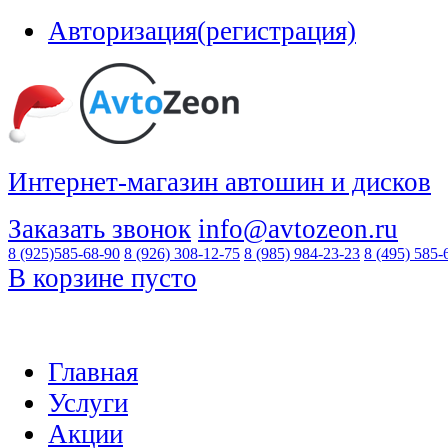
Авторизация(регистрация)
Интернет-магазин автошин и дисков
Заказать звонок
info@avtozeon.ru
8 (925)
585-68-90
8 (926)
308-12-75
8 (985)
984-23-23
8 (495)
585-
В корзине пусто
Главная
Услуги
Акции