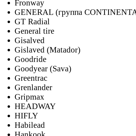
Fronway
GENERAL (группа CONTINENT
GT Radial
General tire
Gisalved
Gislaved (Matador)
Goodride
Goodyear (Sava)
Greentrac
Grenlander
Gripmax
HEADWAY
HIFLY
Habilead
Hankook