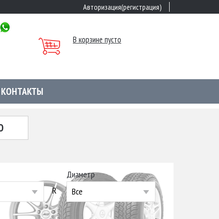
Авторизация(регистрация)
В корзине пусто
КОНТАКТЫ
Ю
Диаметр
R
Все