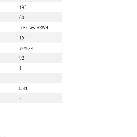
195
60
Ice Claw ARW4
15
зимняя
92
T
~
шип
~