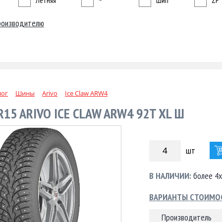
Летняя
~
Шип
ZP
роизводителю
лог
Шины
Arivo
Ice Claw ARW4
R15 ARIVO ICE CLAW ARW4 92T XL Ш
шт
В НАЛИЧИИ:
более 4х
ВАРИАНТЫ СТОИМО
Производитель