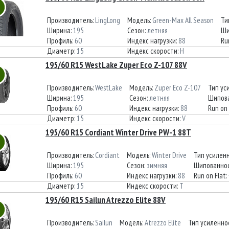
Производитель:
LingLong
Модель:
Green-Max All Season
Ти
Ширина:
195
Сезон:
летняя
Ши
Профиль:
60
Индекс нагрузки:
88
Ru
Диаметр:
15
Индекс скорости:
H
195/60 R15 WestLake Zuper Eco Z-107 88V
Производитель:
WestLake
Модель:
Zuper Eco Z-107
Тип ус
Ширина:
195
Сезон:
летняя
Шипов
Профиль:
60
Индекс нагрузки:
88
Run on 
Диаметр:
15
Индекс скорости:
V
195/60 R15 Cordiant Winter Drive PW-1 88T
Производитель:
Cordiant
Модель:
Winter Drive
Тип усилен
Ширина:
195
Сезон:
зимняя
Шипованнос
Профиль:
60
Индекс нагрузки:
88
Run on Flat:
Диаметр:
15
Индекс скорости:
T
195/60 R15 Sailun Atrezzo Elite 88V
Производитель:
Sailun
Модель:
Atrezzo Elite
Тип усиленно