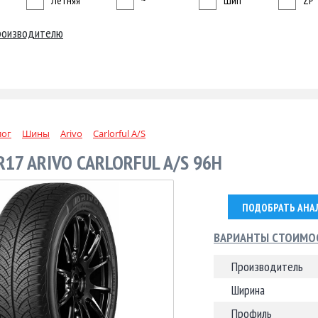
Летняя
~
Шип
ZP
роизводителю
лог
Шины
Arivo
Carlorful A/S
R17 ARIVO CARLORFUL A/S 96H
ПОДОБРАТЬ АНА
ВАРИАНТЫ СТОИМО
Производитель
Ширина
Профиль