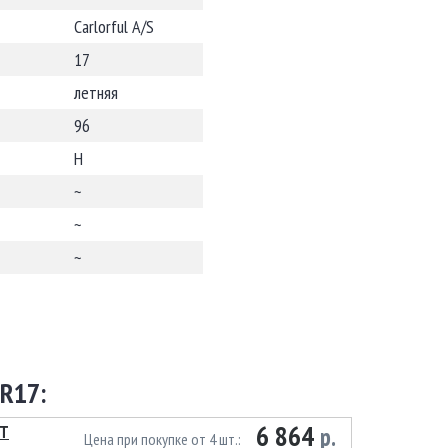
Carlorful A/S
17
летняя
96
H
~
~
~
R17:
6 864
6T
р.
Цена при покупке от 4 шт.