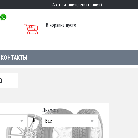
Авторизация(регистрация)
В корзине пусто
КОНТАКТЫ
Ю
Диаметр
R
Все