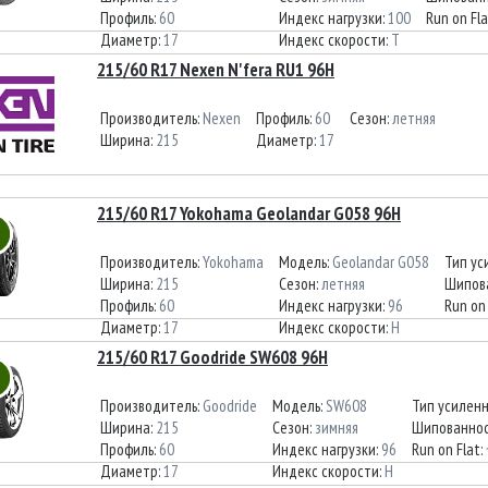
Профиль:
60
Индекс нагрузки:
100
Run on Fla
Диаметр:
17
Индекс скорости:
T
215/60 R17 Nexen N'fera RU1 96H
Производитель:
Nexen
Профиль:
60
Сезон:
летняя
Ширина:
215
Диаметр:
17
215/60 R17 Yokohama Geolandar G058 96H
Производитель:
Yokohama
Модель:
Geolandar G058
Тип ус
Ширина:
215
Сезон:
летняя
Шипов
Профиль:
60
Индекс нагрузки:
96
Run on 
Диаметр:
17
Индекс скорости:
H
215/60 R17 Goodride SW608 96H
Производитель:
Goodride
Модель:
SW608
Тип усилен
Ширина:
215
Сезон:
зимняя
Шипованнос
Профиль:
60
Индекс нагрузки:
96
Run on Flat:
Диаметр:
17
Индекс скорости:
H