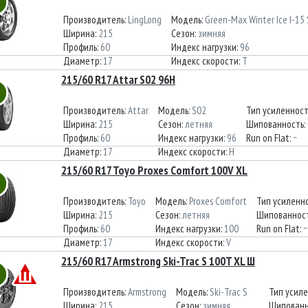
Производитель:
LingLong
Модель:
Green-Max Winter Ice I-15
Ширина:
215
Сезон:
зимняя
Профиль:
60
Индекс нагрузки:
96
Диаметр:
17
Индекс скорости:
T
215/60 R17 Attar S02 96H
Производитель:
Attar
Модель:
S02
Тип усиленнос
Ширина:
215
Сезон:
летняя
Шипованность:
Профиль:
60
Индекс нагрузки:
96
Run on Flat:
~
Диаметр:
17
Индекс скорости:
H
215/60 R17 Toyo Proxes Comfort 100V XL
Производитель:
Toyo
Модель:
Proxes Comfort
Тип усиленн
Ширина:
215
Сезон:
летняя
Шипованнос
Профиль:
60
Индекс нагрузки:
100
Run on Flat:
~
Диаметр:
17
Индекс скорости:
V
215/60 R17 Armstrong Ski-Trac S 100T XL Ш
Производитель:
Armstrong
Модель:
Ski-Trac S
Тип усил
Ширина:
215
Сезон:
зимняя
Шипованн