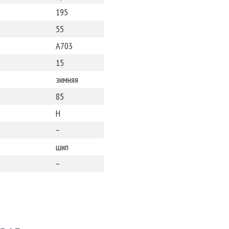
195
55
A703
15
зимняя
85
H
~
шип
~