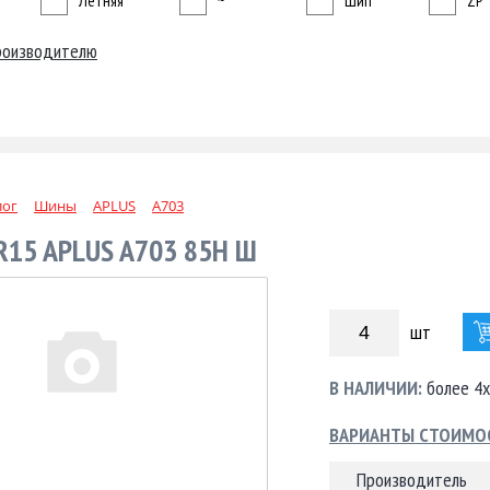
Летняя
~
Шип
ZP
роизводителю
лог
Шины
APLUS
A703
R15 APLUS A703 85H Ш
шт
В НАЛИЧИИ:
более 4х
ВАРИАНТЫ СТОИМО
Производитель