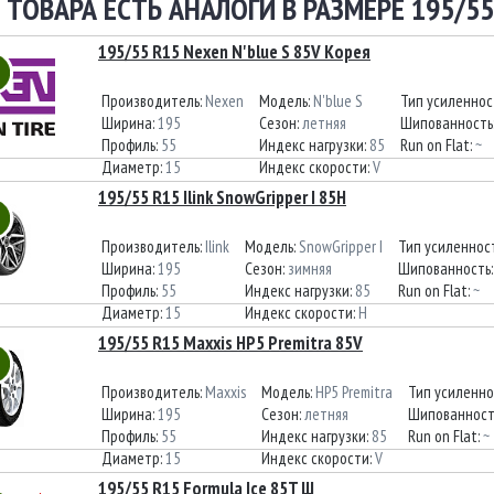
 ТОВАРА ЕСТЬ АНАЛОГИ В РАЗМЕРЕ 195/55
195/55 R15 Nexen N'blue S 85V Корея
Производитель:
Nexen
Модель:
N'blue S
Тип усиленнос
Ширина:
195
Сезон:
летняя
Шипованность
Профиль:
55
Индекс нагрузки:
85
Run on Flat:
~
Диаметр:
15
Индекс скорости:
V
195/55 R15 Ilink SnowGripper I 85H
Производитель:
Ilink
Модель:
SnowGripper I
Тип усиленнос
Ширина:
195
Сезон:
зимняя
Шипованность
Профиль:
55
Индекс нагрузки:
85
Run on Flat:
~
Диаметр:
15
Индекс скорости:
H
195/55 R15 Maxxis HP5 Premitra 85V
Производитель:
Maxxis
Модель:
HP5 Premitra
Тип усиленно
Ширина:
195
Сезон:
летняя
Шипованност
Профиль:
55
Индекс нагрузки:
85
Run on Flat:
~
Диаметр:
15
Индекс скорости:
V
195/55 R15 Formula Ice 85T Ш