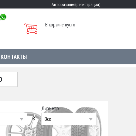
Авторизация(регистрация)
В корзине пусто
КОНТАКТЫ
Ю
Диаметр
R
Все