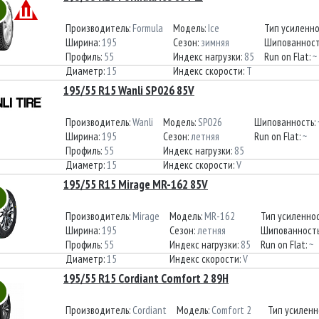
Производитель:
Formula
Модель:
Ice
Тип усиленн
Ширина:
195
Сезон:
зимняя
Шипованност
Профиль:
55
Индекс нагрузки:
85
Run on Flat:
~
Диаметр:
15
Индекс скорости:
T
195/55 R15 Wanli SP026 85V
Производитель:
Wanli
Модель:
SP026
Шипованность:
Ширина:
195
Сезон:
летняя
Run on Flat:
~
Профиль:
55
Индекс нагрузки:
85
Диаметр:
15
Индекс скорости:
V
195/55 R15 Mirage MR-162 85V
Производитель:
Mirage
Модель:
MR-162
Тип усиленно
Ширина:
195
Сезон:
летняя
Шипованност
Профиль:
55
Индекс нагрузки:
85
Run on Flat:
~
Диаметр:
15
Индекс скорости:
V
195/55 R15 Cordiant Comfort 2 89H
Производитель:
Cordiant
Модель:
Comfort 2
Тип усиленн