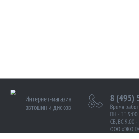
8 (495)
Интернет-магазин
автошин и дисков
Время работ
ПН - ПТ 9:00 
СБ, ВС 9:00 -
ООО «ЭКО Г
ИНН 972102