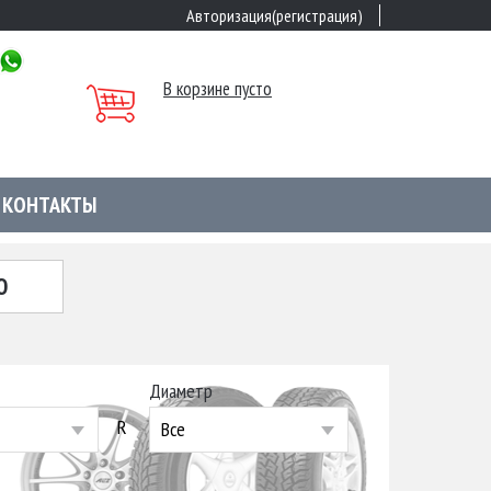
Авторизация(регистрация)
В корзине пусто
КОНТАКТЫ
Ю
Диаметр
R
Все