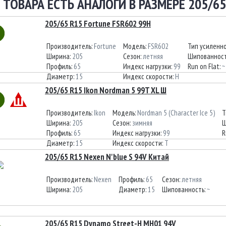
 ТОВАРА ЕСТЬ АНАЛОГИ В РАЗМЕРЕ 205/65
205/65 R15 Fortune FSR602 99H
Производитель:
Fortune
Модель:
FSR602
Тип усиленн
Ширина:
205
Сезон:
летняя
Шипованност
Профиль:
65
Индекс нагрузки:
99
Run on Flat:
~
Диаметр:
15
Индекс скорости:
H
205/65 R15 Ikon Nordman 5 99T XL Ш
Производитель:
Ikon
Модель:
Nordman 5 (Character Ice 5)
Т
Ширина:
205
Сезон:
зимняя
Ш
Профиль:
65
Индекс нагрузки:
99
R
Диаметр:
15
Индекс скорости:
T
205/65 R15 Nexen N'blue S 94V Китай
Производитель:
Nexen
Профиль:
65
Сезон:
летняя
Ширина:
205
Диаметр:
15
Шипованность:
~
205/65 R15 Dynamo Street-H MH01 94V