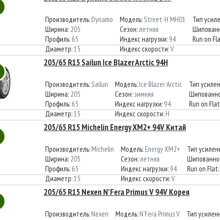
Производитель:
Dynamo
Модель:
Street-H MH01
Тип усил
Ширина:
205
Сезон:
летняя
Шипованн
Профиль:
65
Индекс нагрузки:
94
Run on Fl
Диаметр:
15
Индекс скорости:
V
205/65 R15 Sailun Ice Blazer Arctic 94H
Производитель:
Sailun
Модель:
Ice Blazer Arctic
Тип усиле
Ширина:
205
Сезон:
зимняя
Шипованно
Профиль:
65
Индекс нагрузки:
94
Run on Flat
Диаметр:
15
Индекс скорости:
H
205/65 R15 Michelin Energy XM2+ 94V Китай
Производитель:
Michelin
Модель:
Energy XM2+
Тип усилен
Ширина:
205
Сезон:
летняя
Шипованно
Профиль:
65
Индекс нагрузки:
94
Run on Flat
Диаметр:
15
Индекс скорости:
V
205/65 R15 Nexen N'Fera Primus V 94V Корея
Производитель:
Nexen
Модель:
N'Fera Primus V
Тип усилен