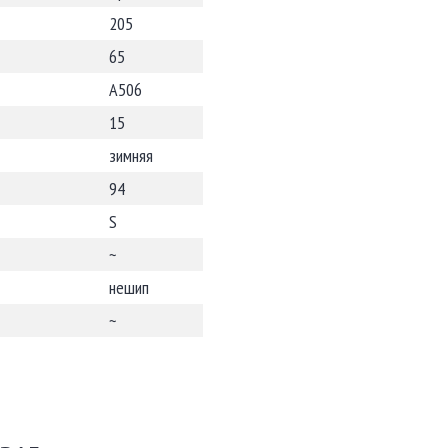
205
65
A506
15
зимняя
94
S
~
нешип
~