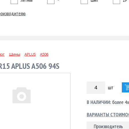
Летняя
~
Шип
ZP
роизводителю
лог
Шины
APLUS
A506
R15 APLUS A506 94S
шт
В НАЛИЧИИ:
более 4х
ВАРИАНТЫ СТОИМО
Производитель