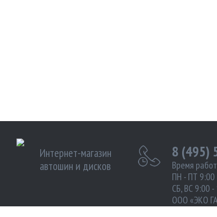
8 (495)
Интернет-магазин
автошин и дисков
Время работ
ПН - ПТ 9:00 
СБ, ВС 9:00 -
ООО «ЭКО Г
ИНН 972102